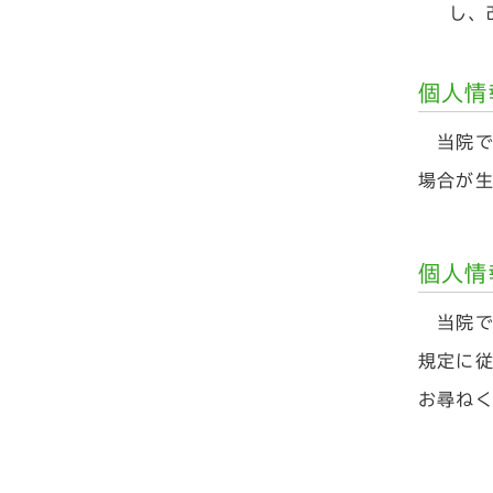
し、
個人情
当院で
場合が
個人情
当院で
規定に
お尋ね