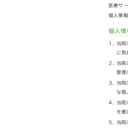
医療サ
個人情
個人情
当院
に努
当院
管理
当院
な個
当院
を確
当院