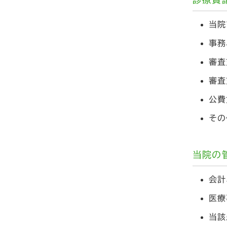
当院
事務
審査
審査
公費
その
当院の
会計
医療
当該