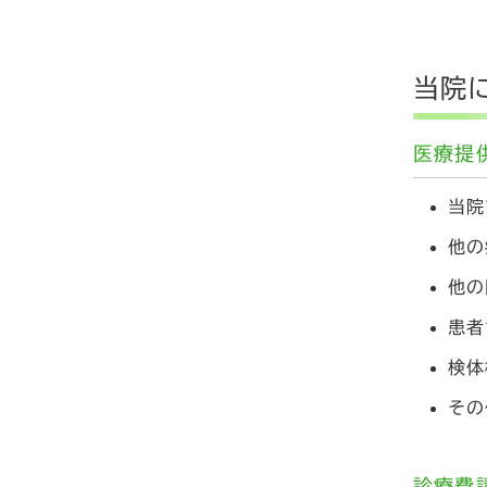
当院
医療提
当院
他の
他の
患者
検体
その
診療費